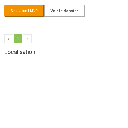
Voir le dossier
Simulation LMNP
1
«
»
Localisation