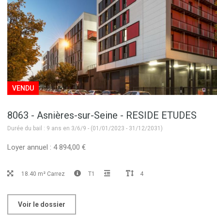
VENDU
8063 - Asnières-sur-Seine - RESIDE ETUDES
Durée du bail : 9 ans en 3/6/9 - (01/01/2023 - 31/12/2031)
Loyer annuel : 4 894,00 €
18.40 m² Carrez
T1
4
Voir le dossier