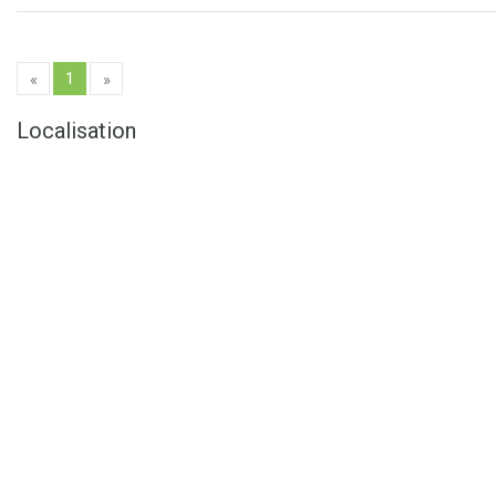
1
«
»
Localisation