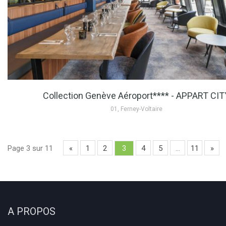
Collection Genève Aéroport**** - APPART CIT
01, Ferney-Voltaire
Page 3 sur 11
«
1
2
4
5
…
11
»
3
A PROPOS