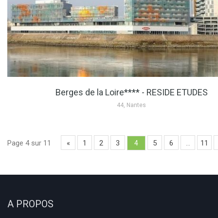
Berges de la Loire**** - RESIDE ETUDES
44, Nantes
Page 4 sur 11
«
1
2
3
5
6
…
11
4
A PROPOS